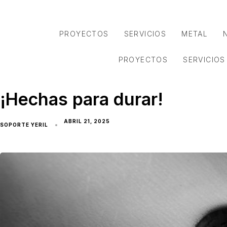
Skip
Skip
links
to
primary
PROYECTOS
SERVICIOS
METAL
navigation
Skip
to
PROYECTOS
SERVICIOS
content
¡Hechas para durar!
ABRIL 21, 2025
SOPORTE YERIL