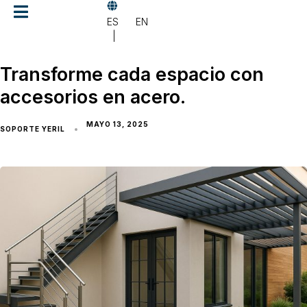
Skip
Skip
links
to
ES
EN
primary
navigation
Skip
Transforme cada espacio con
to
accesorios en acero.
content
MAYO 13, 2025
SOPORTE YERIL